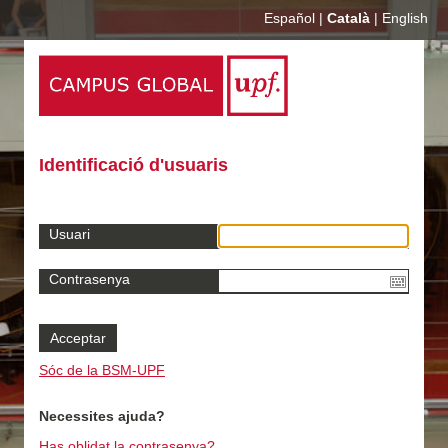
Español
|
Català
|
English
Identificació d'usuaris
Usuari
Contrasenya
Sóc de la BSM-UPF
Necessites ajuda?
Has oblidat la contrasenya?